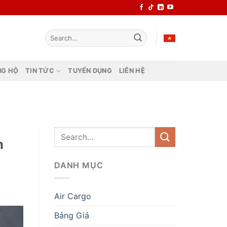
NG HỘ
TIN TỨC
TUYỂN DỤNG
LIÊN HỆ
n
DANH MỤC
Air Cargo
Bảng Giá