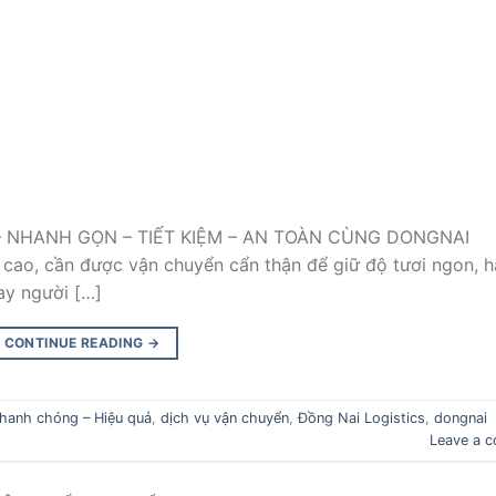
– NHANH GỌN – TIẾT KIỆM – AN TOÀN CÙNG DONGNAI
rị cao, cần được vận chuyển cẩn thận để giữ độ tươi ngon, 
ay người […]
CONTINUE READING
→
hanh chóng – Hiệu quả
,
dịch vụ vận chuyển
,
Đồng Nai Logistics
,
dongnai
Leave a 