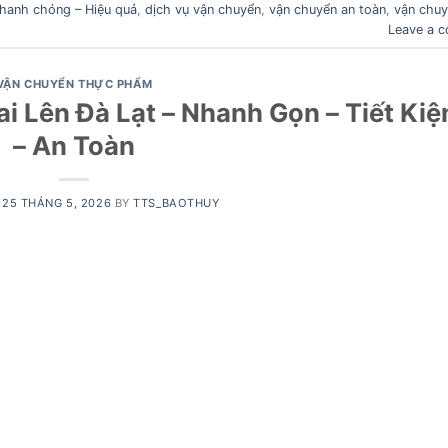
hanh chóng – Hiệu quả
,
dịch vụ vận chuyển
,
vận chuyển an toàn
,
vận chu
Leave a 
VẬN CHUYỂN THỰC PHẨM
i Lên Đà Lạt – Nhanh Gọn – Tiết Ki
– An Toàn
N
25 THÁNG 5, 2026
BY
TTS_BAOTHUY