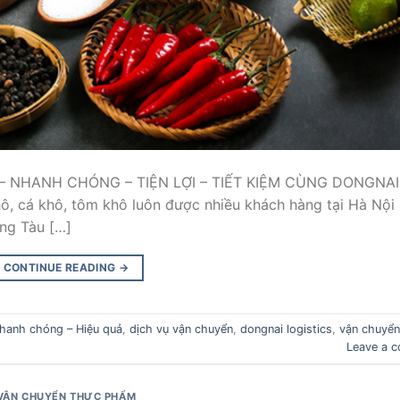
 – NHANH CHÓNG – TIỆN LỢI – TIẾT KIỆM CÙNG DONGNAI
, cá khô, tôm khô luôn được nhiều khách hàng tại Hà Nội
ũng Tàu […]
CONTINUE READING
→
hanh chóng – Hiệu quả
,
dịch vụ vận chuyển
,
dongnai logistics
,
vận chuyển
Leave a 
VẬN CHUYỂN THỰC PHẨM