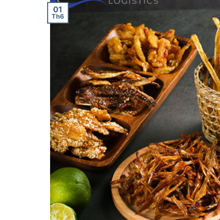
01
Th6