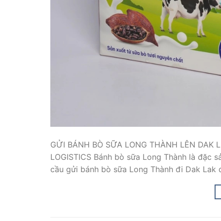
GỬI BÁNH BÒ SỮA LONG THÀNH LÊN DAK LA
LOGISTICS Bánh bò sữa Long Thành là đặc sản
cầu gửi bánh bò sữa Long Thành đi Dak Lak đ