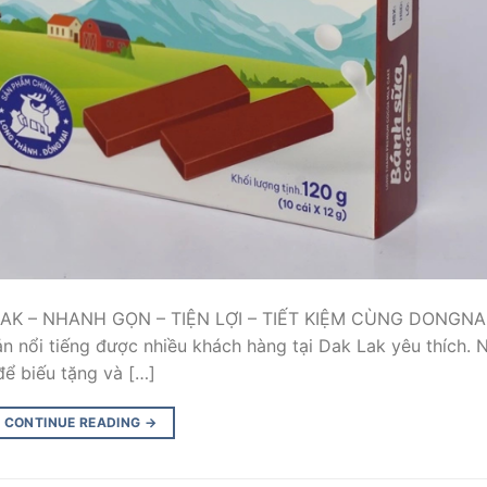
K – NHANH GỌN – TIỆN LỢI – TIẾT KIỆM CÙNG DONGNA
 nổi tiếng được nhiều khách hàng tại Dak Lak yêu thích. 
ể biếu tặng và […]
CONTINUE READING
→