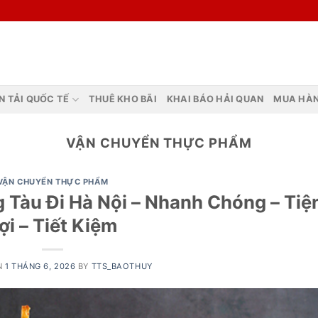
5
N TẢI QUỐC TẾ
THUÊ KHO BÃI
KHAI BÁO HẢI QUAN
MUA HÀ
VẬN CHUYỂN THỰC PHẨM
VẬN CHUYỂN THỰC PHẨM
 Tàu Đi Hà Nội – Nhanh Chóng – Tiệ
ợi – Tiết Kiệm
N
1 THÁNG 6, 2026
BY
TTS_BAOTHUY