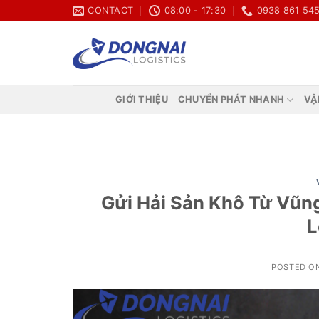
Skip
CONTACT
08:00 - 17:30
0938 861 54
to
content
GIỚI THIỆU
CHUYỂN PHÁT NHANH
VẬ
Gửi Hải Sản Khô Từ Vũng
L
POSTED O