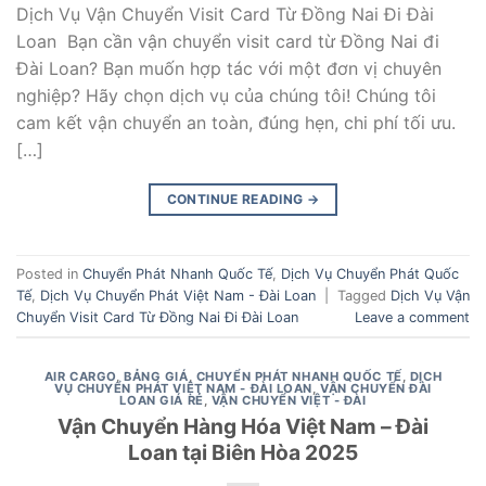
Dịch Vụ Vận Chuyển Visit Card Từ Đồng Nai Đi Đài
Loan Bạn cần vận chuyển visit card từ Đồng Nai đi
Đài Loan? Bạn muốn hợp tác với một đơn vị chuyên
nghiệp? Hãy chọn dịch vụ của chúng tôi! Chúng tôi
cam kết vận chuyển an toàn, đúng hẹn, chi phí tối ưu.
[…]
CONTINUE READING
→
Posted in
Chuyển Phát Nhanh Quốc Tế
,
Dịch Vụ Chuyển Phát Quốc
Tế
,
Dịch Vụ Chuyển Phát Việt Nam - Đài Loan
|
Tagged
Dịch Vụ Vận
Chuyển Visit Card Từ Đồng Nai Đi Đài Loan
Leave a comment
AIR CARGO
,
BẢNG GIÁ
,
CHUYỂN PHÁT NHANH QUỐC TẾ
,
DỊCH
VỤ CHUYỂN PHÁT VIỆT NAM - ĐÀI LOAN
,
VẬN CHUYỂN ĐÀI
LOAN GIÁ RẺ
,
VẬN CHUYỂN VIỆT - ĐÀI
Vận Chuyển Hàng Hóa Việt Nam – Đài
Loan tại Biên Hòa 2025