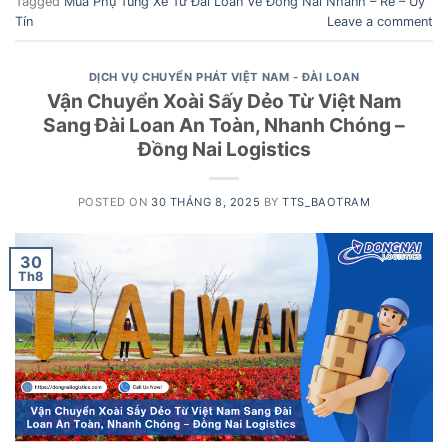
Tagged
Mua Phụ Tùng Xe Từ Đài Loan Về Đồng Nai Nhanh – Rẻ – Uy
Tín
Leave a comment
DỊCH VỤ CHUYỂN PHÁT VIỆT NAM - ĐÀI LOAN
Vận Chuyển Xoài Sấy Dẻo Từ Việt Nam
Sang Đài Loan An Toàn, Nhanh Chóng –
Đồng Nai Logistics
POSTED ON
30 THÁNG 8, 2025
BY
TTS_BAOTRAM
30
Th8