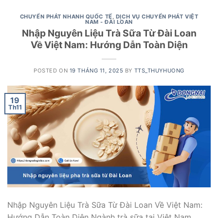
CHUYỂN PHÁT NHANH QUỐC TẾ
,
DỊCH VỤ CHUYỂN PHÁT VIỆT
NAM - ĐÀI LOAN
Nhập Nguyên Liệu Trà Sữa Từ Đài Loan
Về Việt Nam: Hướng Dẫn Toàn Diện
POSTED ON
19 THÁNG 11, 2025
BY
TTS_THUYHUONG
19
Th11
Nhập Nguyên Liệu Trà Sữa Từ Đài Loan Về Việt Nam:
Hướng Dẫn Toàn Diện Ngành trà sữa tại Việt Nam