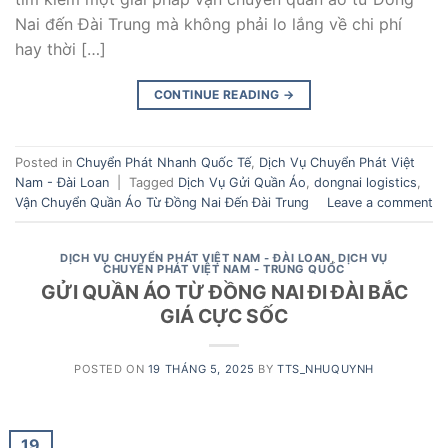
Nai đến Đài Trung mà không phải lo lắng về chi phí
hay thời […]
CONTINUE READING
→
Posted in
Chuyển Phát Nhanh Quốc Tế
,
Dịch Vụ Chuyển Phát Việt
Nam - Đài Loan
|
Tagged
Dịch Vụ Gửi Quần Áo
,
dongnai logistics
,
Vận Chuyển Quần Áo Từ Đồng Nai Đến Đài Trung
Leave a comment
DỊCH VỤ CHUYỂN PHÁT VIỆT NAM - ĐÀI LOAN
,
DỊCH VỤ
CHUYỂN PHÁT VIỆT NAM - TRUNG QUỐC
GỬI QUẦN ÁO TỪ ĐỒNG NAI ĐI ĐÀI BẮC
GIÁ CỰC SỐC
POSTED ON
19 THÁNG 5, 2025
BY
TTS_NHUQUYNH
19