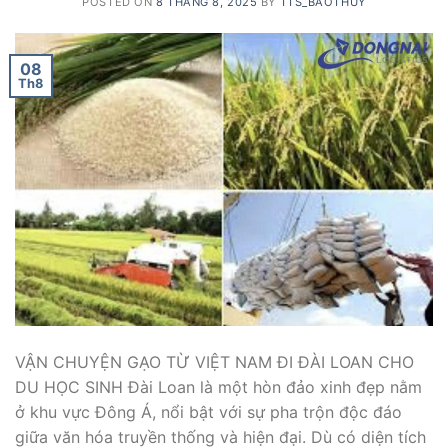
POSTED ON
8 THÁNG 8, 2025
BY
TTS_BAOTHUY
08
Th8
VẬN CHUYỆN GẠO TỪ VIỆT NAM ĐI ĐÀI LOAN CHO
DU HỌC SINH Đài Loan là một hòn đảo xinh đẹp nằm
ở khu vực Đông Á, nổi bật với sự pha trộn độc đáo
giữa văn hóa truyền thống và hiện đại. Dù có diện tích