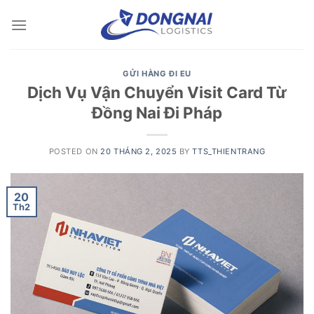
Skip
to
content
GỬI HÀNG ĐI EU
Dịch Vụ Vận Chuyển Visit Card Từ
Đồng Nai Đi Pháp
POSTED ON
20 THÁNG 2, 2025
BY
TTS_THIENTRANG
20
Th2